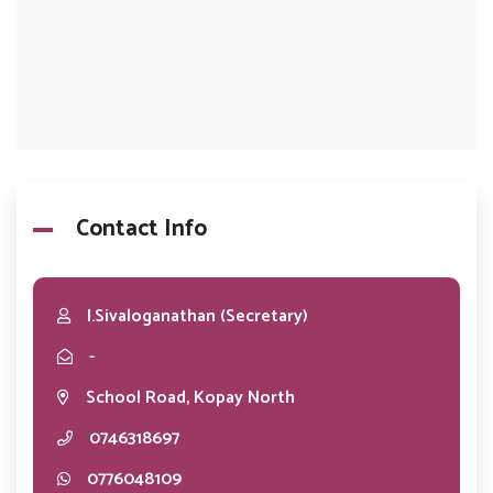
Contact Info
I.Sivaloganathan (Secretary)
-
School Road, Kopay North
0746318697
0776048109